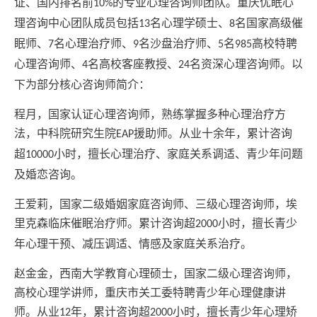
证、国内排名前
的专业心理咨询师团队。重庆优眠心
10%
理咨询中心团队成员包括
名心理学硕士、
名国家高级催
13
8
眠师、
名心理治疗师、
名沙盘治疗师、
名
高校特聘
7
9
5
985
心理咨询师、
名高校客座教授、
名资深心理咨询师。以
4
24
下为部分核心咨询师简介：
程月，国家认证心理咨询师，熟练掌握多种心理治疗方
法，中科院研究生院
援助师。从业十余年，累计咨询
EAP
超
小时，擅长心理治疗、家庭关系调适、青少年问题
10000
及婚恋咨询。
王爱莉，国家二级婚姻家庭咨询师、三级心理咨询师，埃
里克森临床催眠治疗师。累计咨询超
小时，擅长青少
2000
年心理干预、减压调适、情感及家庭关系治疗。
赵金金，西南大学教育心理硕士，国家二级心理咨询师，
高校心理学讲师，重庆市关工委特聘青少年心理健康讲
师。从业
年，累计咨询超
小时，擅长青少年心理矫
12
2000