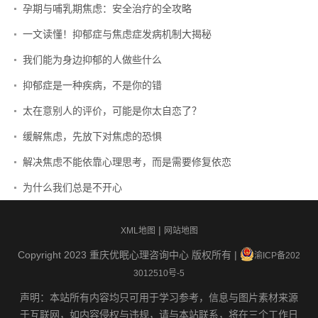
孕期与哺乳期焦虑：安全治疗的全攻略
一文读懂！抑郁症与焦虑症发病机制大揭秘
我们能为身边抑郁的人做些什么
抑郁症是一种疾病，不是你的错
太在意别人的评价，可能是你太自恋了？
缓解焦虑，先放下对焦虑的恐惧
解决焦虑不能依靠心理思考，而是需要修复依恋
为什么我们总是不开心
|
XML地图
网站地图
Copyright 2023 重庆优眠心理咨询中心 版权所有 |
渝ICP备202
3012510号-5
声明：本站所有内容均只可用于学习参考，信息与图片素材来源
于互联网，如内容侵权与违规，请与本站联系，将在三个工作日