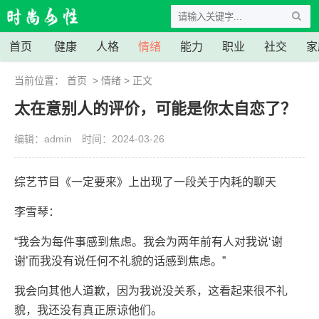
首页
健康
人格
情绪
能力
职业
社交
家
当前位置：
首页
>
情绪
> 正文
太在意别人的评价，可能是你太自恋了？
编辑：admin
时间：2024-03-26
综艺节目《一定要来》上出现了一段关于内耗的聊天
李雪琴：
“我会为每件事感到焦虑。我会为两年前有人对我说‘谢
谢’而我没有说任何不礼貌的话感到焦虑。”
我会向其他人道歉，因为我说没关系，这看起来很不礼
貌，我还没有真正原谅他们。